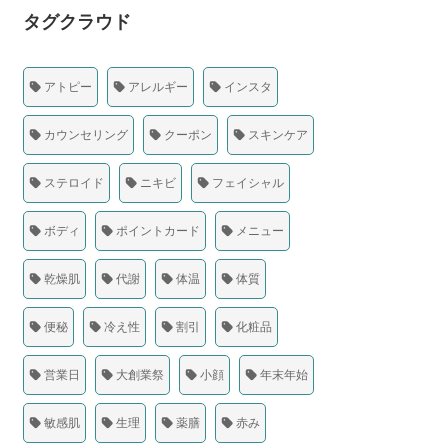
タグクラウド
アトピー
アレルギー
インスタ
カウンセリング
クーポン
スキンケア
ステロイド
ニキビ
フェイシャル
ボディ
ポイントカード
メニュー
乾燥肌
代謝
体温
体質
便秘
冷え性
割引
化粧品
営業日
大創業祭
小顔
年末年始
敏感肌
生理
薬膳
赤み