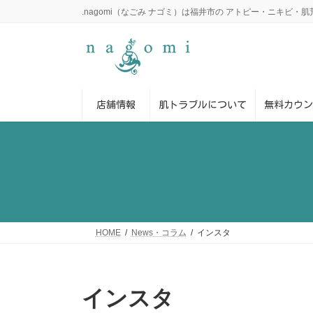
コ
ナ
.nagomi（なごみ ナゴミ）は福井市の アトピー・ニキビ
ン
ビ
テ
ゲ
ン
ー
ツ
シ
へ
ョ
ス
ン
店舗情報
肌トラブルについて
無料カウン
キ
に
ッ
移
プ
動
HOME
News・コラム
インスタ
インスタ