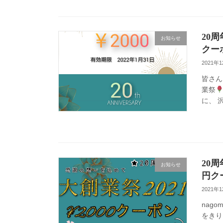
20
お知らせ
クー
2021年
皆さん
業祭
に、 
20
お知らせ
円ク
2021年
nag
をきり